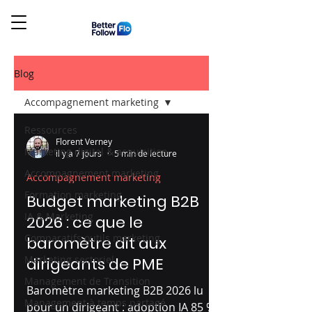
Blog
Accompagnement marketing
Ressources
Florent Verney
Marketing digital & acquisition
il y a 7 jours
5 min de lecture
Accompagnement marketing
Accompagnement marketing
Formation marketing
Budget marketing B2B
IA & Marketing
2026 : ce que le
Comparatifs outils marketing
baromètre dit aux
Marketing sectoriel
dirigeants de PME
Management de Transition
Baromètre marketing B2B 2026 lu
Management à temps partagé
pour un dirigeant : adoption IA 85 %,