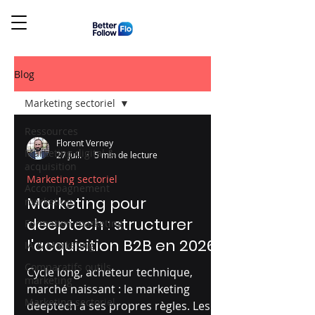
Blog
Marketing sectoriel
Ressources
Florent Verney
Marketing digital &
27 juil.
5 min de lecture
acquisition
Marketing sectoriel
Accompagnement
Marketing pour
marketing
deeptech : structurer
Formation marketing
l'acquisition B2B en 2026
IA & Marketing
Comparatifs outils
Cycle long, acheteur technique,
marketing
marché naissant : le marketing
Marketing sectoriel
deeptech a ses propres règles. Les 5