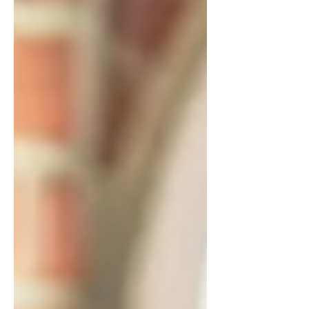
faire confiance. Le cycle de vente est
long, les acheteurs sont multiples
(direction financiere, DSI,
conformite, achats) et la moindre
faille de credibilite peut couter le
contrat. Ce guide detaille les leviers
d'acquisition et de conversion qui
fonctionnent vraiment pour une
finte