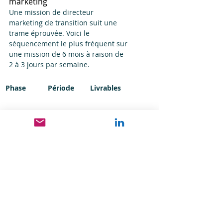
marketing
Une mission de directeur 
marketing de transition suit une 
trame éprouvée. Voici le 
séquencement le plus fréquent sur 
une mission de 6 mois à raison de 
2 à 3 jours par semaine.
Phase
Période
Livrables
Diagnosti
Semaines
Audit acquisition, 
c
 1 à 4
analyse CRM, 
entretiens clients 
et équipe
Quick 
Semaines
Correction du 
wins
 4 à 8
tracking, refonte 
des pages de 
conversion, relance 
base dormante