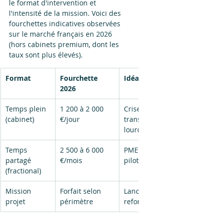
le format d'intervention et 
l'intensité de la mission. Voici des 
fourchettes indicatives observées 
sur le marché français en 2026 
(hors cabinets premium, dont les 
taux sont plus élevés).
Format
Fourchette 
Idéal pour
2026
Temps plein 
1 200 à 2 000 
Crise, 
(cabinet)
€/jour
transformation 
lourde
Temps 
2 500 à 6 000 
PME et ETI, 
partagé 
€/mois
pilotage continu
(fractional)
Mission 
Forfait selon 
Lancement, 
projet
périmètre
refonte, levée