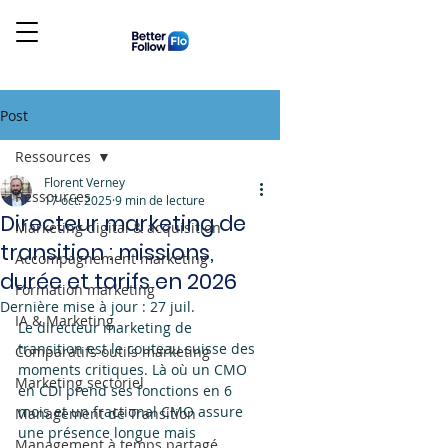
Post
Ressources
Florent Verney
Ressources
17 oct. 2025
9 min de lecture
Directeur marketing de
Marketing digital & acquisition
transition : missions,
Accompagnement marketing
durée et tarifs en 2026
Formation marketing
Dernière mise à jour :
27 juil.
IA & Marketing
Le directeur marketing de 
transition est le couteau suisse des 
Comparatifs outils marketing
moments critiques. Là où un CMO 
Marketing sectoriel
en CDI prend ses fonctions en 6 
mois et un fractional CMO assure 
Management de Transition
une présence longue mais 
Management à temps partagé