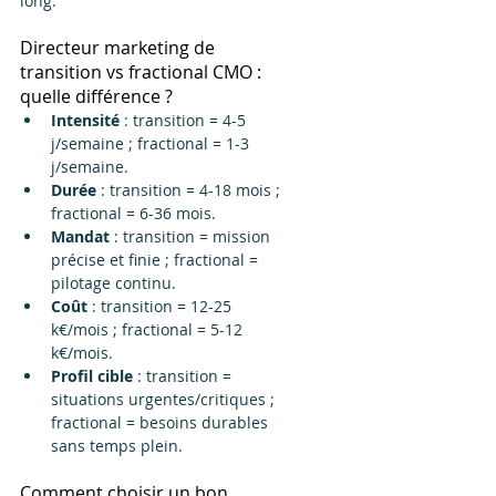
long.
Directeur marketing de 
transition vs fractional CMO : 
quelle différence ?
Intensité
 : transition = 4-5 
j/semaine ; fractional = 1-3 
j/semaine.
Durée
 : transition = 4-18 mois ; 
fractional = 6-36 mois.
Mandat
 : transition = mission 
précise et finie ; fractional = 
pilotage continu.
Coût
 : transition = 12-25 
k€/mois ; fractional = 5-12 
k€/mois.
Profil cible
 : transition = 
situations urgentes/critiques ; 
fractional = besoins durables 
sans temps plein.
Comment choisir un bon 