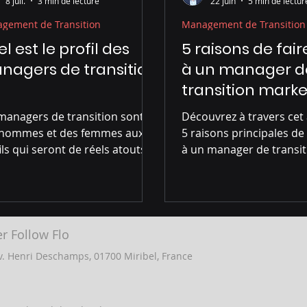
8 juil.
3 min de lecture
22 juin
5 min de lectur
gement de Transition
Management de Transition
l est le profil des
5 raisons de fai
nagers de transition
à un manager d
transition marke
managers de transition sont
Découvrez à travers cet a
 hommes et des femmes aux
5 raisons principales de 
ils qui seront de réels atouts
à un manager de transit
 votre entreprise !
er Follow Flo
v. Henri Deschamps,
01700 Miribel,
France