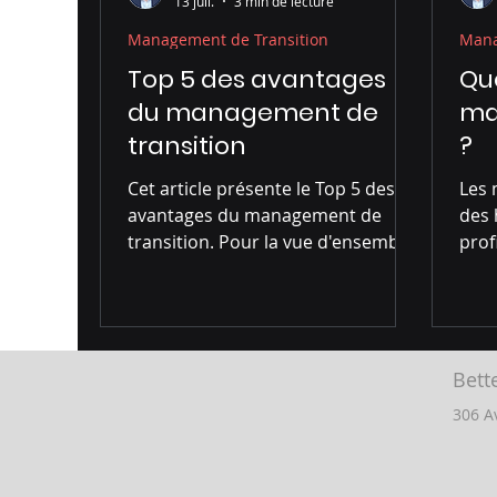
13 juil.
3 min de lecture
Management de Transition
Mana
Top 5 des avantages
Que
du management de
ma
transition
?
Cet article présente le Top 5 des
Les 
avantages du management de
des
transition. Pour la vue d'ensemble
prof
(missions, durée, tarifs, comment
pour
recruter un directeur marketing de
transition), voir notre guide
complet du directeur marketing de
transition. Mise à jour 2026 : le
Bett
recours au management de
306 A
transition continue de progresser
en France, porté par les PME et ETI
qui recherchent des expertises