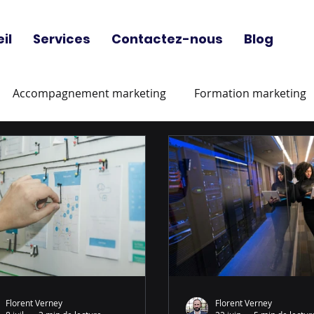
il
Services
Contactez-nous
Blog
Accompagnement marketing
Formation marketing
sectoriel
Management de Transition
Management 
Florent Verney
Florent Verney