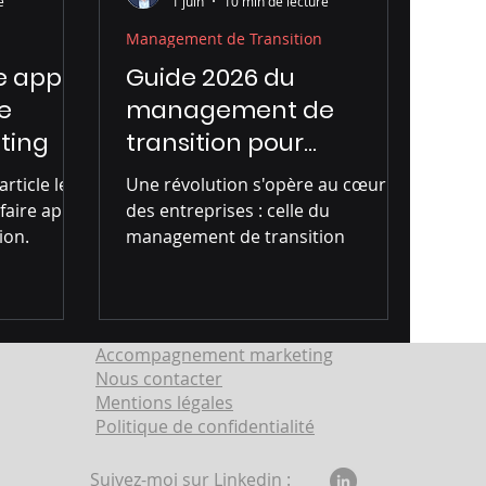
e
1 juin
10 min de lecture
Management de Transition
re appel
Guide 2026 du
e
management de
ting
transition pour
dirigeants
rticle les
Une révolution s'opère au cœur
faire appel
des entreprises : celle du
ion.
management de transition
Accompagnement marketing
Nous contacter
Mentions légales
Politique de confidentialité
Suivez-moi sur Linkedin :