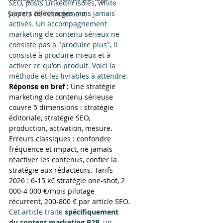
SEO, posts LinkedIn isolés, white 
papers téléchargés mais jamais 
Secrets de recrutement
activés. Un accompagnement 
marketing de contenu sérieux ne 
consiste pas à "produire plus", il 
consiste à produire mieux et à 
activer ce qu'on produit. Voici la 
méthode et les livrables à attendre.
Réponse en bref : 
Une stratégie 
marketing de contenu sérieuse 
couvre 5 dimensions : stratégie 
éditoriale, stratégie SEO, 
production, activation, mesure. 
Erreurs classiques : confondre 
fréquence et impact, ne jamais 
réactiver les contenus, confier la 
stratégie aux rédacteurs. Tarifs 
2026 : 6-15 k€ stratégie one-shot, 2 
000-4 000 €/mois pilotage 
récurrent, 200-800 € par article SEO.
Cet article traite 
spécifiquement 
du content marketing B2B
, un 