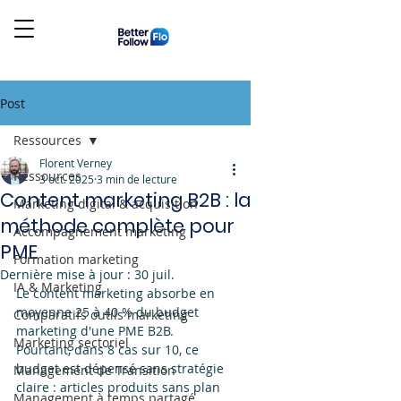
Post
Ressources
Florent Verney
Ressources
3 oct. 2025
3 min de lecture
Content marketing B2B : la
Marketing digital & acquisition
méthode complète pour
Accompagnement marketing
PME
Formation marketing
Dernière mise à jour :
30 juil.
IA & Marketing
Le content marketing absorbe en 
moyenne 25 à 40 % du budget 
Comparatifs outils marketing
marketing d'une PME B2B. 
Marketing sectoriel
Pourtant, dans 8 cas sur 10, ce 
budget est dépensé sans stratégie 
Management de Transition
claire : articles produits sans plan 
Management à temps partagé